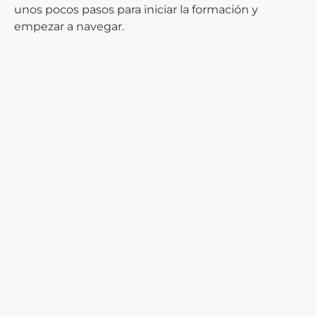
unos pocos pasos para iniciar la formación y
empezar a navegar.
Elige la modalidad que
prefieras
Comienza el curso, aprende
y aprueba.
Realiza las prácticas de
navegación y radio
¡Obtén tel título PNB
y a navegar!