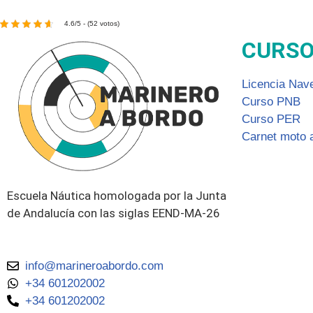
4.6/5 - (52 votos)
CURS
Licencia Nav
Curso PNB
Curso PER
Carnet moto 
Escuela Náutica homologada por la Junta
de Andalucía con las siglas EEND-MA-26
info@marineroabordo.com
+34 601202002
+34 601202002